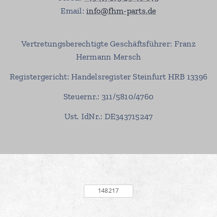
Email:
info@fhm-parts.de
Vertretungsberechtigte Geschäftsführer: Franz
Hermann Mersch
Registergericht: Handelsregister Steinfurt HRB 13396
Steuernr.: 311/5810/4760
Ust. IdNr.: DE343715247