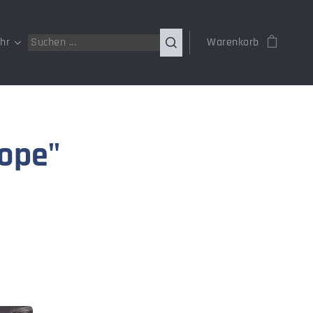
hr
Warenkorb
ope"