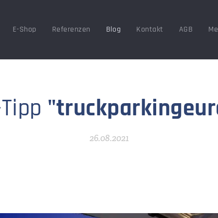
E-Shop
Referenzen
Blog
Kontakt
AGB
Me
-Tipp
"truckparkingeur
26.08.2021