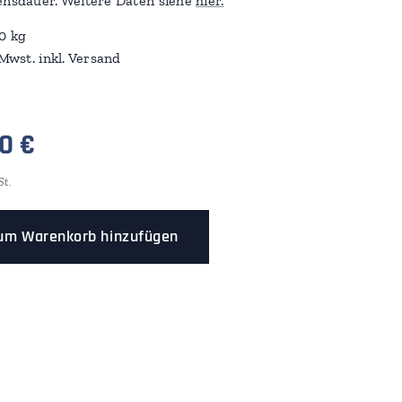
ensdauer. Weitere Daten siehe
hier.
0 kg
 Mwst. inkl. Versand
0
€
St.
um Warenkorb hinzufügen