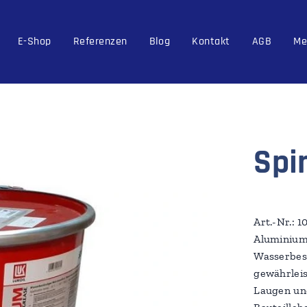
E-Shop
Referenzen
Blog
Kontakt
AGB
Me
Spi
Art.-Nr.: 
Aluminium
Wasserbest
gewährleis
Laugen und