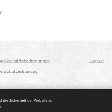
kg
ne Geschäftsbedingungen
Kontakt
enschutzerklärung
 die Sicherheit der Website zu
n.
Diese Website wurde mit Unterstützung von
Webnode
erstellt
Cookie