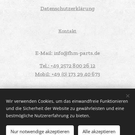
Datenschutzerklärung
Kontakt
E-Mail: info@fhm-parts.de
Tel.: +49 2572 800 26 12
Mobil: +49 (0) 173 29 40 673
Diese Website wurde mit Unterstützung von
Webnode
erstellt
Wir verwenden Cookies, um das einwandfreie Funktionieren
und die Sicherheit der Website zu gewährleisten und eine
Cookies
bestmögliche Nutzererfahrung zu bieten.
Zum Warenkorb hinzufügen
Nur notwendige akzeptieren
Alle akzeptieren