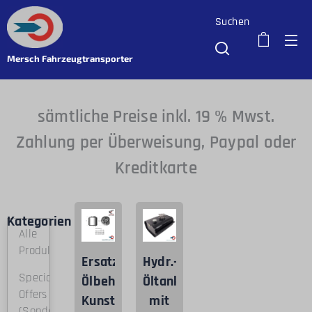
Suchen
Mersch Fahrzeugtransporter
sämtliche Preise inkl. 19 % Mwst.
Zahlung per Überweisung, Paypal oder
Kreditkarte
Kategorien
Alle
Produkte
Ersatztanks
Hydr.-
Special
Ölbehälter
Öltank
Offers
Kunststoff
mit
(Sonderangebote)